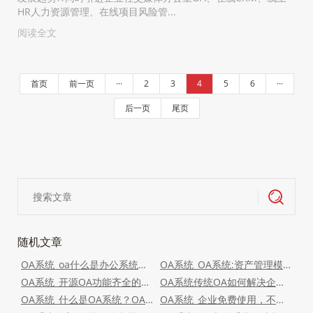
HR人力资源管理、在线项目风险管...
阅读全文
首页
前一页
···
2
3
4
5
6
···
后一页
尾页
随机文章
OA系统_oa什么是办公系统？对企业有什么影响？
OA系统_OA系统:资产管理模块复盘思考
OA系统_开源OA功能齐全的自动办公系统是最完美的免费系统
OA系统传统OA如何解决企业无法解决的问题？
OA系统_什么是OA系统？OA该系统能给企业带来什么价值？
OA系统_企业免费使用，不需要版权授权的全平台OA系统，商用，全开源