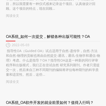
目，所以我需要有一种仪式感来记录这个项目。认真做设计回
顾。这个项目的特点，现在回顾...
阅读全文
OA系统_如何一次提交，解锁各种出版可能性？OA
2022-05-03
指导性OA（Guided OA）试点适用于自然-遗传学，自然-方法
和自然-物理的贡献也将由自然提交-通讯，通讯-生物学和通信-物
理》考虑。什么是指导？OA？指导性OA这是一种新的同行评审
程序和出版模式，我们正在尝试自然 研究系列期刊。作者只需提
交一次，然后来自三种不同期刊的编辑将评估每种期刊的科学质
量和适宜性。然后，这些...
阅读全文
OA系统_OA软件开发的就业前景如何？值得入行吗？