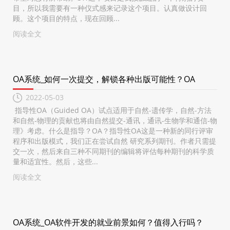
目，所以我需要有一种仪式感来记录这个项目。认真做设计回
顾。这个项目的特点，现在回顾...
阅读全文
OA系统_如何一次提交，解锁各种出版可能性？OA
2022-05-03
指导性OA（Guided OA）试点适用于自然-遗传学，自然-方法
和自然-物理的贡献也将由自然提交-通讯，通讯-生物学和通信-物
理》考虑。什么是指导？OA？指导性OA这是一种新的同行评审
程序和出版模式，我们正在尝试自然 研究系列期刊。作者只需提
交一次，然后来自三种不同期刊的编辑将评估每种期刊的科学质
量和适宜性。然后，这些...
阅读全文
OA系统_OA软件开发的就业前景如何？值得入行吗？