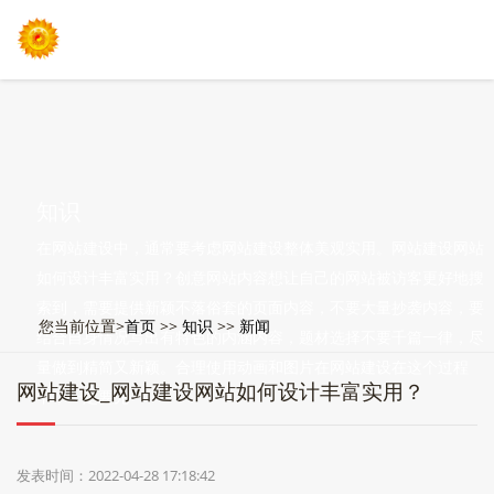
知识
在网站建设中，通常要考虑网站建设整体美观实用。网站建设网站
如何设计丰富实用？创意网站内容想让自己的网站被访客更好地搜
索到，需要提供新颖不落俗套的页面内容，不要大量抄袭内容，要
您当前位置>
首页
>>
知识
>>
新闻
结合自身情况写出有特色的内涵内容，题材选择不要千篇一律，尽
量做到精简又新颖。合理使用动画和图片在网站建设在这个过程
网站建设_网站建设网站如何设计丰富实用？
中，一定要先
发表时间：2022-04-28 17:18:42