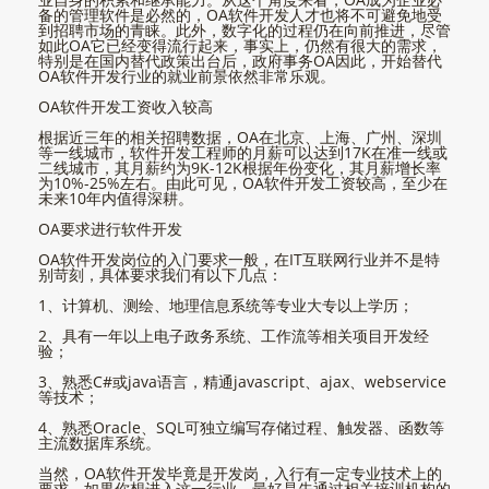
备的管理软件是必然的，OA软件开发人才也将不可避免地受
到招聘市场的青睐。此外，数字化的过程仍在向前推进，尽管
如此OA它已经变得流行起来，事实上，仍然有很大的需求，
特别是在国内替代政策出台后，政府事务OA因此，开始替代
OA软件开发行业的就业前景依然非常乐观。
OA软件开发工资收入较高
根据近三年的相关招聘数据，OA在北京、上海、广州、深圳
等一线城市，软件开发工程师的月薪可以达到17K在准一线或
二线城市，其月薪约为9K-12K根据年份变化，其月薪增长率
为10%-25%左右。由此可见，OA软件开发工资较高，至少在
未来10年内值得深耕。
OA要求进行软件开发
OA软件开发岗位的入门要求一般，在IT互联网行业并不是特
别苛刻，具体要求我们有以下几点：
1、计算机、测绘、地理信息系统等专业大专以上学历；
2、具有一年以上电子政务系统、工作流等相关项目开发经
验；
3、熟悉C#或java语言，精通javascript、ajax、webservice
等技术；
4、熟悉Oracle、SQL可独立编写存储过程、触发器、函数等
主流数据库系统。
当然，OA软件开发毕竟是开发岗，入行有一定专业技术上的
要求，如果你想进入这一行业，最好是先通过相关培训机构的