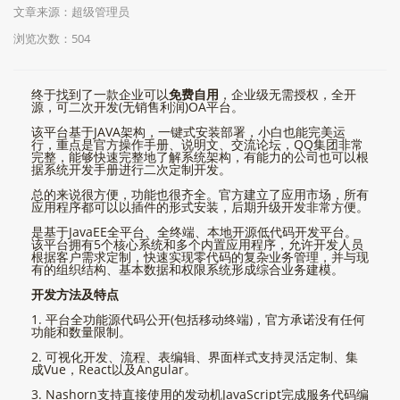
文章来源：超级管理员
浏览次数：504
终于找到了一款企业可以
免费自用
，企业级无需授权，全开
源，可二次开发(无销售利润)OA平台。
该平台基于JAVA架构，一键式安装部署，小白也能完美运
行，重点是官方操作手册、说明文、交流论坛，QQ集团非常
完整，能够快速完整地了解系统架构，有能力的公司也可以根
据系统开发手册进行二次定制开发。
总的来说很方便，功能也很齐全。官方建立了应用市场，所有
应用程序都可以以插件的形式安装，后期升级开发非常方便。
是基于JavaEE全平台、全终端、本地开源低代码开发平台。
该平台拥有5个核心系统和多个内置应用程序，允许开发人员
根据客户需求定制，快速实现零代码的复杂业务管理，并与现
有的组织结构、基本数据和权限系统形成综合业务建模。
开发方法及特点
1. 平台全功能源代码公开(包括移动终端)，官方承诺没有任何
功能和数量限制。
2. 可视化开发、流程、表编辑、界面样式支持灵活定制、集
成Vue，React以及Angular。
3. Nashorn支持直接使用的发动机JavaScript完成服务代码编