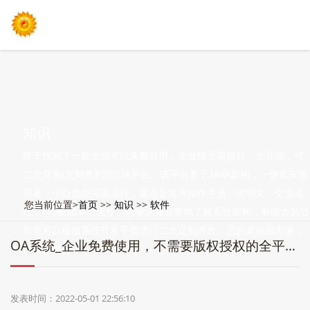
知识
终于找到了一款企业可以免费自用，企业级无需授权，全开源，可
二次开发(无销售利润)OA平台。该平台基于JAVA架构，一键式安装
部署，小白也能完美运行，重点是官方操作手册、说明文、交流论
您当前位置>
首页
>>
知识
>>
软件
坛，QQ集团非常完整，能够快速完整地了解系统架构，有能力的公
司也可以根据系统开发手册进行二次定制开发。总的来说很方便，
OA系统_企业免费使用，不需要版权授权的全平台OA系统，商用，全开源
功能也很齐
发表时间：2022-05-01 22:56:10