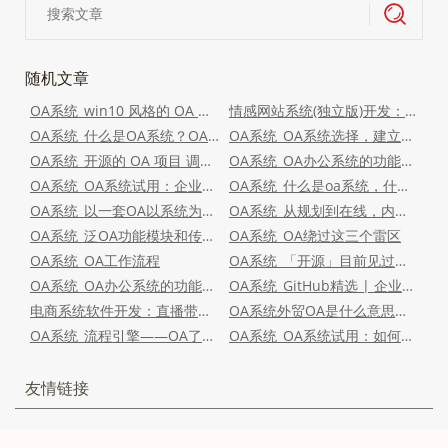
随机文章
OA系统_win10 风格的 OA 管理系统 win10-skyeye
情感网站系统(独立版)开发：鑫亮软件的专业之道
OA系统_什么是OA系统？OA该系统能给企业带来什么价值？
OA系统_OA系统选择，建立自己的价值判断标准
OA系统_开源的 OA 项目 调试实战
OA系统_OA办公系统的功能是什么？企业真的需要使用吗？
OA系统_OA系统试用：企业怎样选OA
OA系统_什么是oa系统，什么是工单系统，有啥区别？
OA系统_以一套OA以系统为例，分析产品设计细节
OA系统_从规划到在线，内部OA如何做系统功能迭代？
OA系统_泛OA功能模块和传统OA的比较
OA系统_OA绕过这三个雷区
OA系统_OA工作流程
OA系统_「开源」目前见过最好的开源OA产品
OA系统_OA办公系统的功能是什么？企业真的需要使用吗？
OA系统_GitHub精选 | 企业级开源OA办公系统
电商系统软件开发：直播带货高性能私域营销商城开发，打造个性化的购物体验！
OA系统外贸OA是什么意思？需要注意什么？
OA系统_流程引擎——OA了解和优化流程表
OA系统_OA系统试用：如何选择企业OA
友情链接