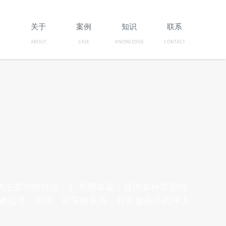
页
关于
案例
知识
联系
ABOUT
CASE
KNOWLEDGE
CONTACT
主要功能特点：1. 车型丰富：提供多种车型供
看车辆信息、价格、租车时长等，并直接在小程序上