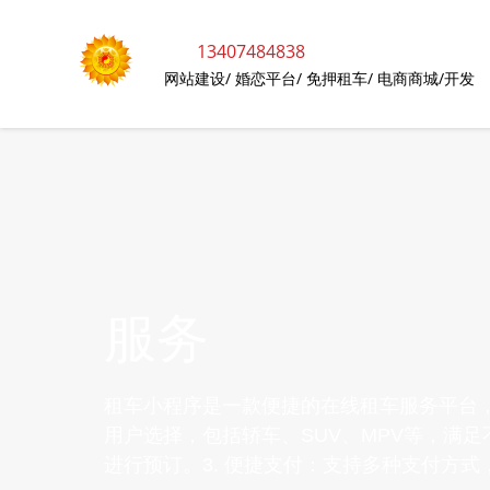
13407484838
网站建设/
婚恋平台/
免押租车/
电商商城/开发
服务
租车小程序是一款便捷的在线租车服务平台，
用户选择，包括轿车、SUV、MPV等，满
进行预订。3. 便捷支付：支持多种支付方式