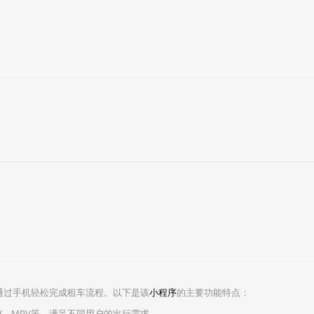
通过手机轻松完成租车流程。以下是该
小程序
的主要功能特点：
UV、MPV等，满足不同用户的出行需求。